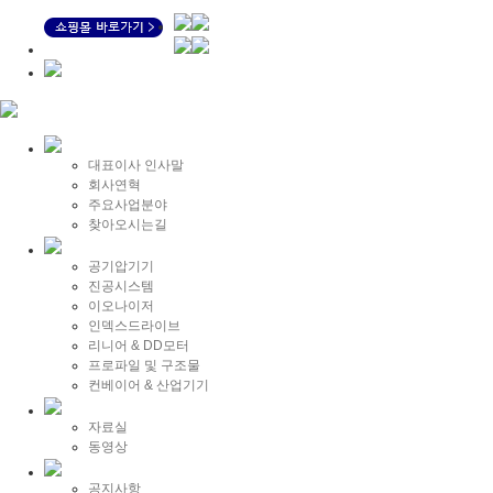
대표이사 인사말
회사연혁
주요사업분야
찾아오시는길
공기압기기
진공시스템
이오나이저
인덱스드라이브
리니어 & DD모터
프로파일 및 구조물
컨베이어 & 산업기기
자료실
동영상
공지사항