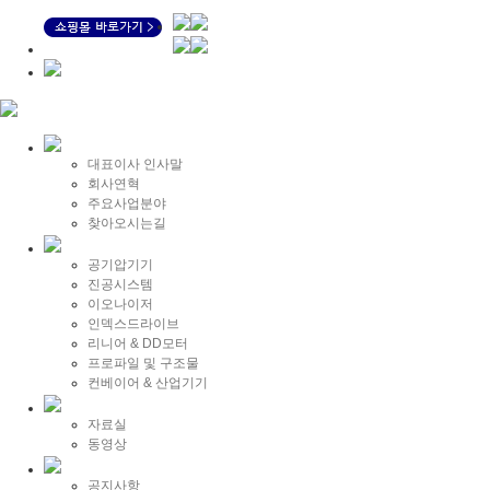
대표이사 인사말
회사연혁
주요사업분야
찾아오시는길
공기압기기
진공시스템
이오나이저
인덱스드라이브
리니어 & DD모터
프로파일 및 구조물
컨베이어 & 산업기기
자료실
동영상
공지사항